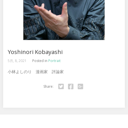
Yoshinori Kobayashi
5月, 8, 2021
Posted in
Portrait
小林よしのり 漫画家 評論家
Share:
Twitter
Facebook
Google+