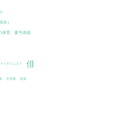
り
樹氷）
児の保育 夏号表紙
俳
ァイオリニスト
家
文学者
音楽