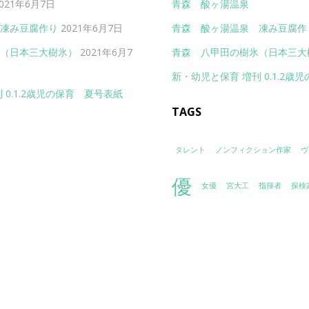
021年6月7日
青森 酸ヶ湯温泉
凍み豆腐作り
2021年6月7日
青森 酸ヶ湯温泉 凍み豆腐作
（日本三大樹氷）
2021年6月7
青森 八甲田の樹氷（日本三大
新・幼児と保育 増刊 0.1.2歳
 0.1.2歳児の保育 夏号表紙
TAGS
タレント
ノンフィクション作家
ヴ
優
女優
宮大工
指揮者
探検