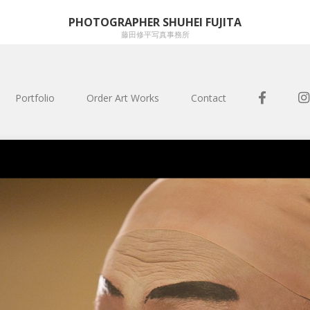
PHOTOGRAPHER SHUHEI FUJITA
藤田修平写真事務所
Portfolio
Order Art Works
Contact